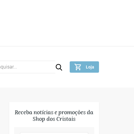
ais | Pedras Preciosas
Loja
istais que emanam energia positiva
Acesso rápido shop dos cristais
Receba notícias e promoções da
Shop dos Cristais