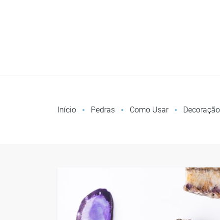
Início
Pedras
Como Usar
Decoração
Quer trazer mais alegria pa