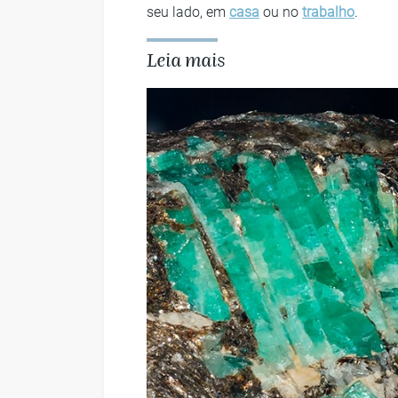
seu lado, em
casa
ou no
trabalho
.
Leia mais