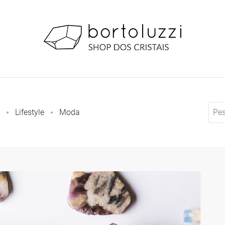
Shop dos Crist
Lifestyle
Moda
ra a sua vida? Descubra 10 pedras e cr